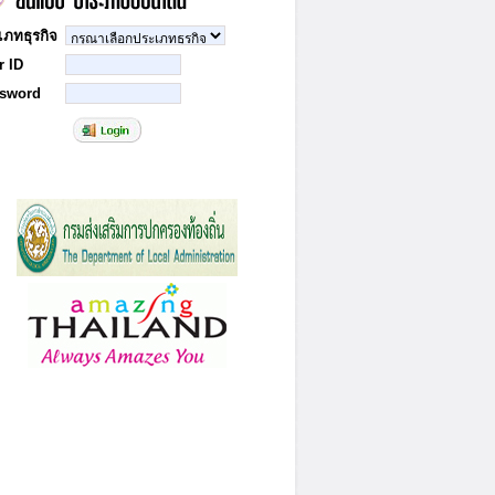
เภทธุรกิจ
r ID
sword