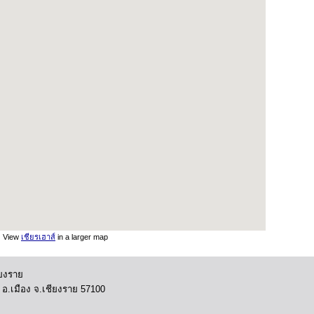
View
เชียรเฮาส์
in a larger map
ียงราย
ก อ.เมือง จ.เชียงราย 57100