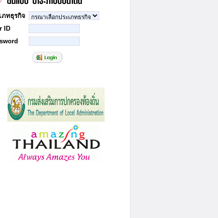
เภทธุรกิจ
r ID
sword