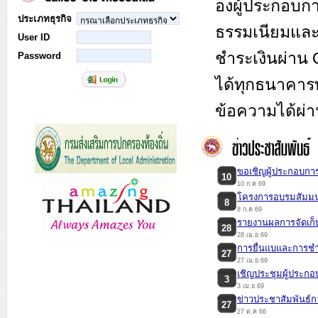
องผู้ประกอบก
ประเภทธุรกิจ
ธรรมเนียมและภ
User ID
ชำระเงินผ่าน 
Password
ได้ทุกธนาคาร
ข้อความได้ผ่า
ขอเชิญผู้ประกอบการ
10
10 ก.ค 69
โครงการอบรมสัมมน
8
8 ก.ค 69
รายงานผลการจัดเก็บ
28
28 เม.ย 69
การยื่นแบและการช
27
27 เม.ย 69
เชิญประชุมผู้ประกอ
3
3 เม.ย 69
ข่าวประชาสัมพันธ์ก
27
27 ต.ค 66