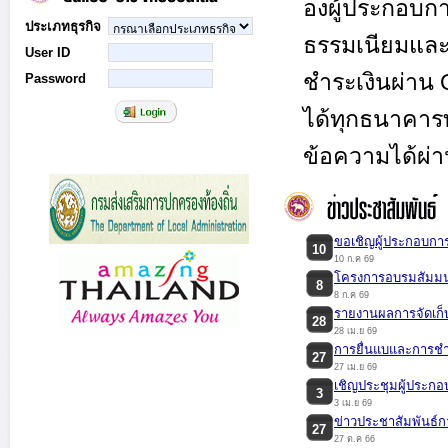
องผู้ประกอบก
ประเภทธุรกิจ
ธรรมเนียมและภ
User ID
ชำระเงินผ่าน 
Password
ได้ทุกธนาคาร
ข้อความได้ผ่า
ขอเชิญผู้ประกอบการ
10
10 ก.ค 69
โครงการอบรมสัมมน
8
8 ก.ค 69
รายงานผลการจัดเก็บ
28
28 เม.ย 69
การยื่นแบและการช
27
27 เม.ย 69
เชิญประชุมผู้ประกอ
3
3 เม.ย 69
ข่าวประชาสัมพันธ์ก
27
27 ต.ค 66